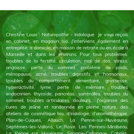
Christine Louis : Naturopathe - Iridologue Je vous reçois
en cabinet, en magasin bio. J'interviens également en
entreprise, à domicile, en maison de retraite ou en école à
Marseille et dans les environs Pour tous problèmes:
troubles de la fertilité, circulation, mal de dos, stress,
angoisse, perte du sommeil, problème de poids,
ménopause, acné, troubles digestifs et hormonaux,
troubles du comportement alimentaire, grossesse,
hyperactivité, lyme, perte de mémoire, troubles
endocrinien: thyroïde, pancréas, surrénales, troubles du
sommeil, troubles articulaires, douleurs,... J'organise des
cures de jeûne et randonnée en pleine nature, des
ateliers de cosmétique bio, d'iridologie, d'aromathérapie.
Plan-de-Cuques, Allauch, La Penne-sur-Huveaune,
Septèmes-les-Vallons, Le Rove, Les Pennes-Mirabeau,
La Penne sur Huveaune, Simiane-Collongue, Cabriès,