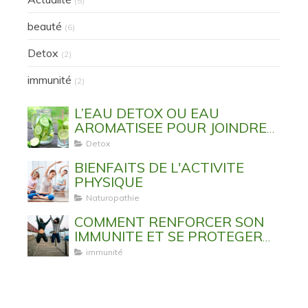
(5)
beauté
(6)
Detox
(2)
immunité
(2)
L’EAU DETOX OU EAU
AROMATISEE POUR JOINDRE
L’UTILE A L’AGREABLE
Detox
BIENFAITS DE L'ACTIVITE
PHYSIQUE
Naturopathie
COMMENT RENFORCER SON
IMMUNITE ET SE PROTEGER
DES VIRUS ET MALADIES
immunité