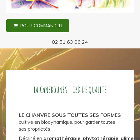
POUR COMMANDER
02 51 63 06 24
LA CANEBOUNES - CBD DE QUALITE
LE CHANVRE SOUS TOUTES SES FORMES
cultivé en biodynamique, pour garder toutes
ses propriétés
Décliné en
aromathérapie
,
phytothérapie
,
aliment