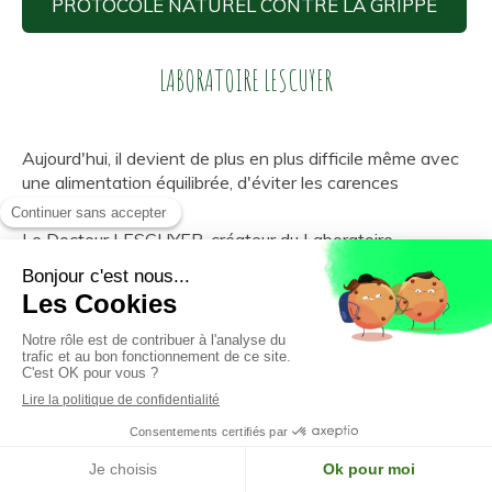
PROTOCOLE NATUREL CONTRE LA GRIPPE
LABORATOIRE LESCUYER
Aujourd'hui, il devient de plus en plus difficile même avec
une alimentation équilibrée, d'éviter les carences
nutritionelles.
Le Docteur LESCUYER, créateur du Laboratoire
LESCUYER, lui-même formé par le Dr Catherine
KOUSMINE, pionnière de la nutrithérapie, propose des
compléments alimentaires de haute qualité, conçus
rigoureusement avec des ingrédients naturels de haute
qualité, qui agissent en synergie.
Ils ne contiennent ni OGM, ni GLUTEN, ni nanoparticule,
ni aspartame, et sons sans conservateur.
Avec le code
P 42734
Passez commande des produits conseillés par