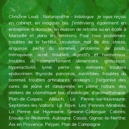
Christine Louis : Naturopathe - Iridologue Je vous reçois
en cabinet, en magasin bio. J'interviens également en
entreprise, à domicile, en maison de retraite ou en école à
Marseille et dans les environs Pour tous problèmes:
troubles de la fertilité, circulation, mal de dos, stress,
angoisse, perte du sommeil, problème de poids,
ménopause, acné, troubles digestifs et hormonaux,
troubles du comportement alimentaire, grossesse,
hyperactivité, lyme, perte de mémoire, troubles
endocrinien: thyroïde, pancréas, surrénales, troubles du
sommeil, troubles articulaires, douleurs,... J'organise des
cures de jeûne et randonnée en pleine nature, des
ateliers de cosmétique bio, d'iridologie, d'aromathérapie.
Plan-de-Cuques, Allauch, La Penne-sur-Huveaune,
Septèmes-les-Vallons, Le Rove, Les Pennes-Mirabeau,
La Penne sur Huveaune, Simiane-Collongue, Cabriès,
Ensuès-la-Redonne, Aubagne, Cassis, Gignac-la-Nerthe;
Aix en Provence, Peypin, Plan de Campagne