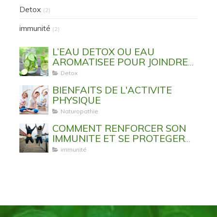
Detox
(2)
immunité
(2)
L’EAU DETOX OU EAU
AROMATISEE POUR JOINDRE
L’UTILE A L’AGREABLE
Detox
BIENFAITS DE L'ACTIVITE
PHYSIQUE
Naturopathie
COMMENT RENFORCER SON
IMMUNITE ET SE PROTEGER
DES VIRUS ET MALADIES
immunité