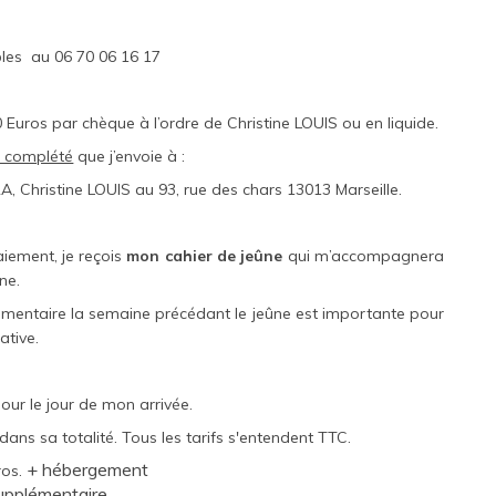
ibles au 06 70 06 16 17
Euros par chèque à l’ordre de Christine LOUIS ou en liquide.
on complété
que j’envoie à :
, Christine LOUIS au 93, rue des chars 13013 Marseille.
iement, je reçois
mon cahier de jeûne
qui m’accompagnera
ne.
limentaire la semaine précédant le jeûne est importante pour
rative.
our le jour de mon arrivée.
ns sa totalité. Tous les tarifs s'entendent TTC.
+ hébergement
ros.
upplémentaire