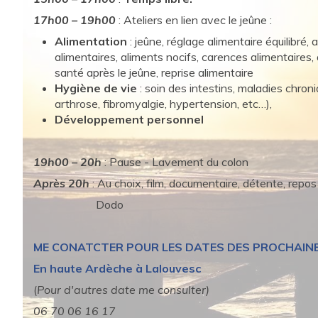
17h00 – 19h00
: Ateliers en lien avec le jeûne :
Alimentation
: jeûne, réglage alimentaire équilibré, 
alimentaires, aliments nocifs, carences alimentaires,
santé après le jeûne, reprise alimentaire
Hygiène de vie
: soin des intestins, maladies chroniq
arthrose, fibromyalgie, hypertension, etc…),
Développement personnel
19h00 – 20h
: Pause - Lavement du colon
Après 20h
: Au choix, film, documentaire, détente, repos
Dodo
ME CONATCTER POUR LES DATES DES PROCHAIN
En haute Ardèche à Lalouvesc
(
Pour d'autres date me consulter)
06 70 06 16 17