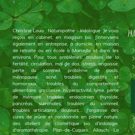
Christine Louis : Naturopathe - Iridologue Je vous
PR
reçois en cabinet, en magasin bio. J'interviens
également en entreprise, à domicile, en maison
de retraite ou en école à Marseille et dans les
environs Pour tous problèmes: troubles de la
fertilité, circulation, mal de dos, stress, angoisse,
perte du sommeil, problème de poids,
ménopause, acné, troubles digestifs et
hormonaux, troubles du comportement
alimentaire, grossesse, hyperactivité, lyme, perte
de mémoire, troubles endocrinien: thyroïde,
pancréas, surrénales, troubles du sommeil,
troubles articulaires, douleurs,... J'organise des
cures de jeûne et randonnée en pleine nature,
des ateliers de cosmétique bio, d'iridologie,
d'aromathérapie. Plan-de-Cuques, Allauch, La