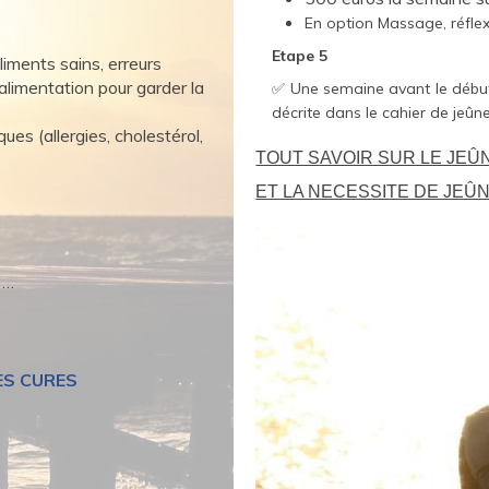
En option Massage, réflex
Etape 5
aliments sains, erreurs
 alimentation pour garder la
✅ Une semaine avant le début
décrite dans le cahier de jeûne
ues (allergies, cholestérol,
TOUT SAVOIR SUR LE JEÛ
ET LA NECESSITE DE JEÛ
 …
ES CURES