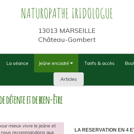
NATUROPATHE IRIDOLOGUE
13013 MARSEILLE
Château-Gombert
La séance
Jeûne encadré
Tarifs & accès
Bou
Articles
e détente et de bien-être
our mieux vivre le jeûne et
LA RESERVATION EN 4 E
ne, nous recommandons aux