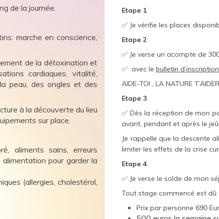
ng de la journée.
Etape 1
✅ Je vérifie les places dispon
ins: marche en conscience,
Etape 2
✅ Je verse un acompte de 300 
cement de la détoxination et
✅ avec le
bulletin d’inscripti
sations cardiaques, vitalité,
AIDE-TOI , LA NATURE T’AIDERA
 la peau, des ongles et des
Etape 3
ecture à la découverte du lieu
✅ Dès la réception de mon pa
quipements sur place.
avant, pendant et après le jeû
Je rappelle que la descente a
limiter les effets de la crise cu
ré, aliments sains, erreurs
, alimentation pour garder la
Etape 4
✅ Je verse le solde de mon séj
iques (allergies, cholestérol,
Tout stage commencé est dû da
Prix par personne 690 Eu
500 euros la semaine s