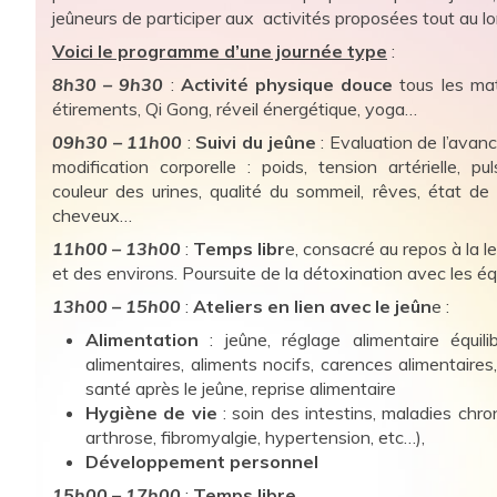
jeûneurs de participer aux activités proposées tout au lo
Voici le programme d’une journée type
:
8h30 – 9h30
:
Activité physique douce
tous les mat
étirements, Qi Gong, réveil énergétique, yoga…
09h30 – 11h00
:
Suivi du jeûne
: Evaluation de l’avan
modification corporelle : poids, tension artérielle, pul
couleur des urines, qualité du sommeil, rêves, état de
cheveux…
11h00 – 13h00
:
Temps libr
e, consacré au repos à la l
et des environs. Poursuite de la détoxination avec les é
13h00 – 15h00
:
Ateliers en lien avec le jeûn
e :
Alimentation
: jeûne, réglage alimentaire équilib
alimentaires, aliments nocifs, carences alimentaires
santé après le jeûne, reprise alimentaire
Hygiène de vie
: soin des intestins, maladies chron
arthrose, fibromyalgie, hypertension, etc…),
Développement personnel
15h00 – 17h00
:
Temps libre.