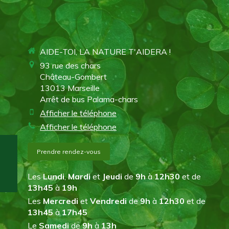
AIDE-TOI, LA NATURE T'AIDERA !
93 rue des chars
Château-Gombert
13013
Marseille
Arrêt de bus Palama-chars
Afficher le téléphone
Afficher le téléphone
Prendre rendez-vous
Les
Lundi
,
Mardi
et
Jeudi
de
9h
à
12h30
et de
13h45
à
19h
Les
Mercredi
et
Vendredi
de
9h
à
12h30
et de
13h45
à
17h45
Le
Samedi
de
9h
à
13h