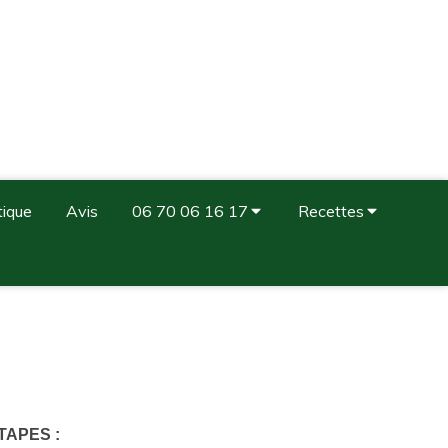
tique
Avis
06 70 06 16 17
Recettes
TAPES :