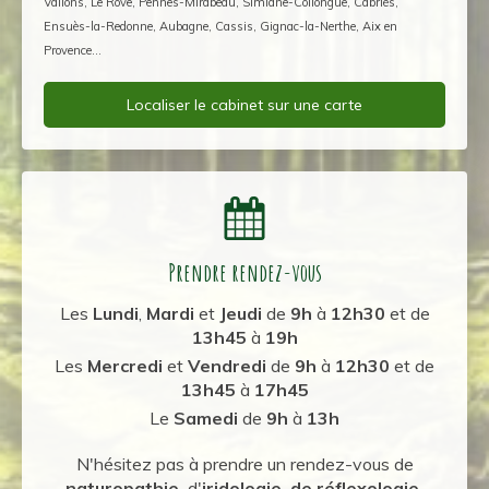
Vallons, Le Rove, Pennes-Mirabeau, Simiane-Collongue, Cabriès,
Ensuès-la-Redonne, Aubagne, Cassis, Gignac-la-Nerthe, Aix en
Provence...
Localiser le cabinet sur une carte
Prendre rendez-vous
Les
Lundi
,
Mardi
et
Jeudi
de
9h
à
12h30
et de
13h45
à
19h
Les
Mercredi
et
Vendredi
de
9h
à
12h30
et de
13h45
à
17h45
Le
Samedi
de
9h
à
13h
N'hésitez pas à prendre un rendez-vous de
naturopathie,
d'
iridologie, de réflexologie,