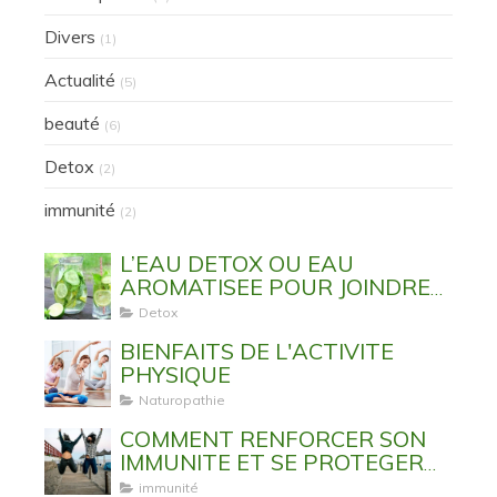
Divers
(1)
Actualité
(5)
beauté
(6)
Detox
(2)
immunité
(2)
L’EAU DETOX OU EAU
AROMATISEE POUR JOINDRE
L’UTILE A L’AGREABLE
Detox
BIENFAITS DE L'ACTIVITE
PHYSIQUE
Naturopathie
COMMENT RENFORCER SON
IMMUNITE ET SE PROTEGER
DES VIRUS ET MALADIES
immunité