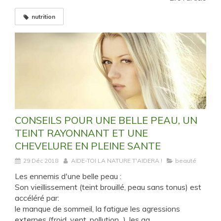
nutrition
CONSEILS POUR UNE BELLE PEAU, UN
TEINT RAYONNANT ET UNE
CHEVELURE EN PLEINE SANTE
29 Déc 2018
AIDE-TOI LA NATURE T'AIDERA !
beauté
Les ennemis d'une belle peau :
Son vieillissement (teint brouillé, peau sans tonus) est
accéléré par:
le manque de sommeil, la fatigue les agressions
externes (froid, vent, pollution,..), les ag...