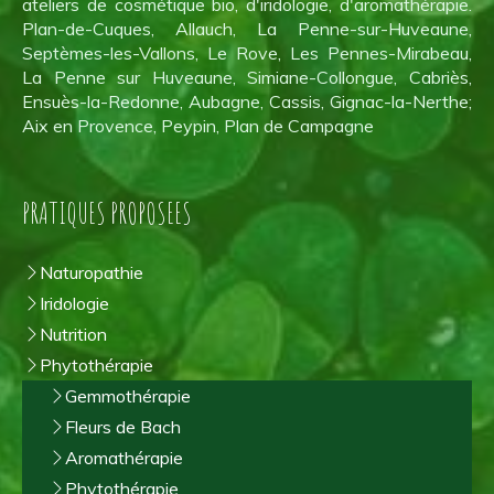
ateliers de cosmétique bio, d'iridologie, d'aromathérapie.
Plan-de-Cuques, Allauch, La Penne-sur-Huveaune,
Septèmes-les-Vallons, Le Rove, Les Pennes-Mirabeau,
La Penne sur Huveaune, Simiane-Collongue, Cabriès,
Ensuès-la-Redonne, Aubagne, Cassis, Gignac-la-Nerthe;
Aix en Provence, Peypin, Plan de Campagne
PRATIQUES PROPOSEES
Naturopathie
Iridologie
Nutrition
Phytothérapie
Gemmothérapie
Fleurs de Bach
Aromathérapie
Phytothérapie