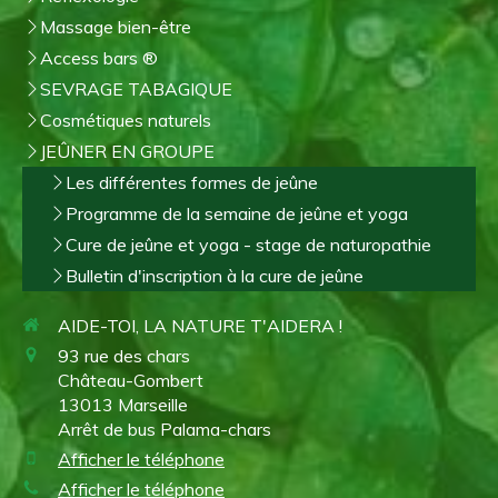
Massage bien-être
Access bars ®
SEVRAGE TABAGIQUE
Cosmétiques naturels
JEÛNER EN GROUPE
Les différentes formes de jeûne
Programme de la semaine de jeûne et yoga
Cure de jeûne et yoga - stage de naturopathie
Bulletin d'inscription à la cure de jeûne
AIDE-TOI, LA NATURE T'AIDERA !
93 rue des chars
Château-Gombert
13013
Marseille
Arrêt de bus Palama-chars
Afficher le téléphone
Afficher le téléphone