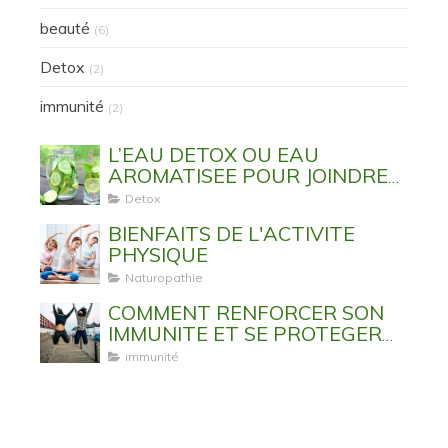
beauté
(6)
Detox
(2)
immunité
(2)
L’EAU DETOX OU EAU
AROMATISEE POUR JOINDRE
L’UTILE A L’AGREABLE
Detox
BIENFAITS DE L'ACTIVITE
PHYSIQUE
Naturopathie
COMMENT RENFORCER SON
IMMUNITE ET SE PROTEGER
DES VIRUS ET MALADIES
immunité