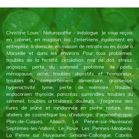
Christine Louis : Naturopathe - Iridologue Je vous reçois
en cabinet, en magasin bio. J'interviens également en
entreprise, à domicile, en maison de retraite ou en école à
Marseille et dans les environs Pour tous problèmes:
troubles de la fertilité, circulation, mal de dos, stress,
angoisse, perte du sommeil, problème de poids,
ménopause, acné, troubles digestifs et hormonaux,
troubles du comportement alimentaire, grossesse,
hyperactivité, lyme, perte de mémoire, troubles
endocrinien: thyroïde, pancréas, surrénales, troubles du
sommeil, troubles articulaires, douleurs,... J'organise des
cures de jeûne et randonnée en pleine nature, des
ateliers de cosmétique bio, d'iridologie, d'aromathérapie.
Plan-de-Cuques, Allauch, La Penne-sur-Huveaune,
Septèmes-les-Vallons, Le Rove, Les Pennes-Mirabeau,
La Penne sur Huveaune, Simiane-Collongue, Cabriès,