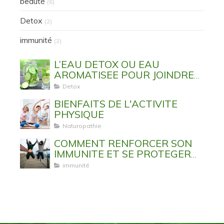
beauté
(6)
Detox
(2)
immunité
(2)
L’EAU DETOX OU EAU
AROMATISEE POUR JOINDRE
L’UTILE A L’AGREABLE
Detox
BIENFAITS DE L'ACTIVITE
PHYSIQUE
Naturopathie
COMMENT RENFORCER SON
IMMUNITE ET SE PROTEGER
DES VIRUS ET MALADIES
immunité