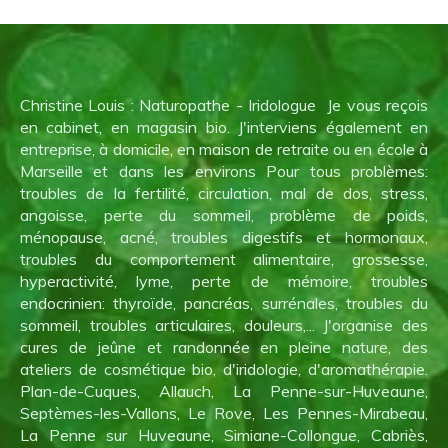
Christine Louis : Naturopathe - Iridologue Je vous reçois
en cabinet, en magasin bio. J'interviens également en
entreprise, à domicile, en maison de retraite ou en école à
Marseille et dans les environs Pour tous problèmes:
troubles de la fertilité, circulation, mal de dos, stress,
angoisse, perte du sommeil, problème de poids,
ménopause, acné, troubles digestifs et hormonaux,
troubles du comportement alimentaire, grossesse,
hyperactivité, lyme, perte de mémoire, troubles
endocrinien: thyroïde, pancréas, surrénales, troubles du
sommeil, troubles articulaires, douleurs,... J'organise des
cures de jeûne et randonnée en pleine nature, des
ateliers de cosmétique bio, d'iridologie, d'aromathérapie.
Plan-de-Cuques, Allauch, La Penne-sur-Huveaune,
Septèmes-les-Vallons, Le Rove, Les Pennes-Mirabeau,
La Penne sur Huveaune, Simiane-Collongue, Cabriès,