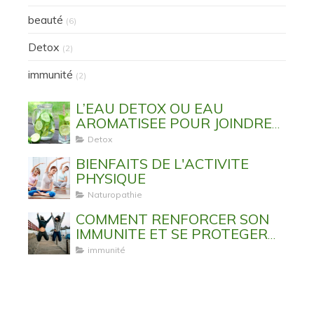
beauté
(6)
Detox
(2)
immunité
(2)
L’EAU DETOX OU EAU
AROMATISEE POUR JOINDRE
L’UTILE A L’AGREABLE
Detox
BIENFAITS DE L'ACTIVITE
PHYSIQUE
Naturopathie
COMMENT RENFORCER SON
IMMUNITE ET SE PROTEGER
DES VIRUS ET MALADIES
immunité