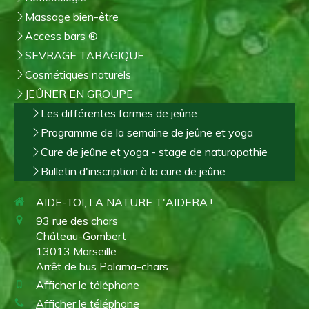
Massage bien-être
Access bars ®
SEVRAGE TABAGIQUE
Cosmétiques naturels
JEÛNER EN GROUPE
Les différentes formes de jeûne
Programme de la semaine de jeûne et yoga
Cure de jeûne et yoga - stage de naturopathie
Bulletin d'inscription à la cure de jeûne
AIDE-TOI, LA NATURE T'AIDERA !
93 rue des chars
Château-Gombert
13013
Marseille
Arrêt de bus Palama-chars
Afficher le téléphone
Afficher le téléphone