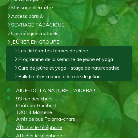
Massage bien-être
Access bars ®
SEVRAGE TABAGIQUE
Cosmétiques naturels
JEÛNER EN GROUPE
Les différentes formes de jeûne
Programme de la semaine de jeûne et yoga
Cure de jeûne et yoga - stage de naturopathie
Bulletin d'inscription à la cure de jeûne
AIDE-TOI, LA NATURE T'AIDERA !
93 rue des chars
Château-Gombert
13013
Marseille
Arrêt de bus Palama-chars
Afficher le téléphone
Afficher le téléphone