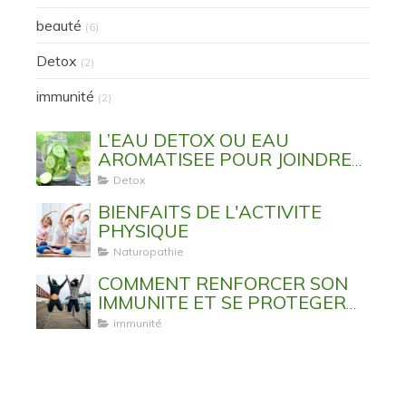
beauté
(6)
Detox
(2)
immunité
(2)
L’EAU DETOX OU EAU
AROMATISEE POUR JOINDRE
L’UTILE A L’AGREABLE
Detox
BIENFAITS DE L'ACTIVITE
PHYSIQUE
Naturopathie
COMMENT RENFORCER SON
IMMUNITE ET SE PROTEGER
DES VIRUS ET MALADIES
immunité