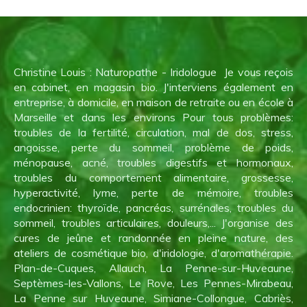
Christine Louis : Naturopathe - Iridologue Je vous reçois
en cabinet, en magasin bio. J'interviens également en
entreprise, à domicile, en maison de retraite ou en école à
Marseille et dans les environs Pour tous problèmes:
troubles de la fertilité, circulation, mal de dos, stress,
angoisse, perte du sommeil, problème de poids,
ménopause, acné, troubles digestifs et hormonaux,
troubles du comportement alimentaire, grossesse,
hyperactivité, lyme, perte de mémoire, troubles
endocrinien: thyroïde, pancréas, surrénales, troubles du
sommeil, troubles articulaires, douleurs,... J'organise des
cures de jeûne et randonnée en pleine nature, des
ateliers de cosmétique bio, d'iridologie, d'aromathérapie.
Plan-de-Cuques, Allauch, La Penne-sur-Huveaune,
Septèmes-les-Vallons, Le Rove, Les Pennes-Mirabeau,
La Penne sur Huveaune, Simiane-Collongue, Cabriès,