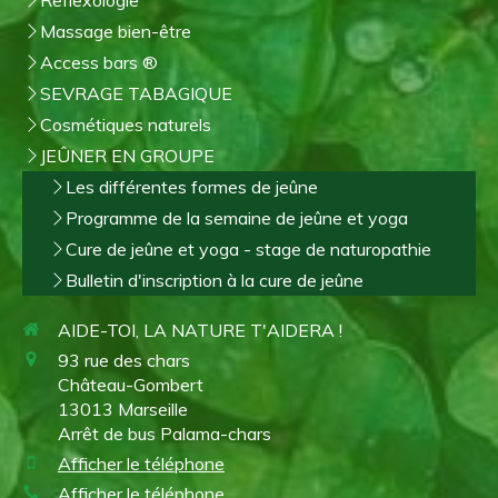
Reflexologie
Massage bien-être
Access bars ®
SEVRAGE TABAGIQUE
Cosmétiques naturels
JEÛNER EN GROUPE
Les différentes formes de jeûne
Programme de la semaine de jeûne et yoga
Cure de jeûne et yoga - stage de naturopathie
Bulletin d'inscription à la cure de jeûne
AIDE-TOI, LA NATURE T'AIDERA !
93 rue des chars
Château-Gombert
13013
Marseille
Arrêt de bus Palama-chars
Afficher le téléphone
Afficher le téléphone