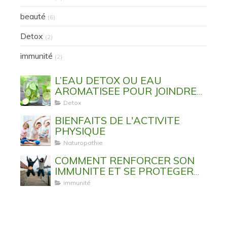
beauté
(6)
Detox
(2)
immunité
(2)
L’EAU DETOX OU EAU
AROMATISEE POUR JOINDRE
L’UTILE A L’AGREABLE
Detox
BIENFAITS DE L'ACTIVITE
PHYSIQUE
Naturopathie
COMMENT RENFORCER SON
IMMUNITE ET SE PROTEGER
DES VIRUS ET MALADIES
immunité