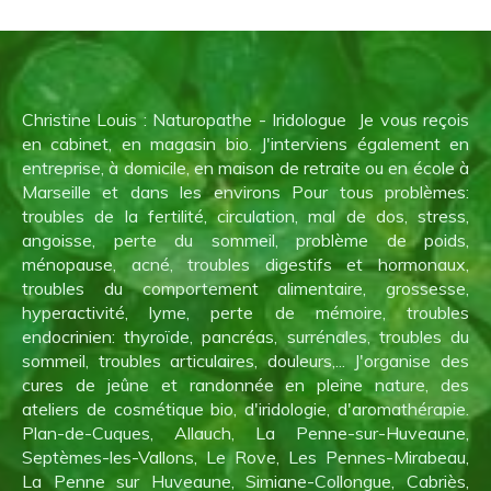
Christine Louis : Naturopathe - Iridologue Je vous reçois
en cabinet, en magasin bio. J'interviens également en
entreprise, à domicile, en maison de retraite ou en école à
Marseille et dans les environs Pour tous problèmes:
troubles de la fertilité, circulation, mal de dos, stress,
angoisse, perte du sommeil, problème de poids,
ménopause, acné, troubles digestifs et hormonaux,
troubles du comportement alimentaire, grossesse,
hyperactivité, lyme, perte de mémoire, troubles
endocrinien: thyroïde, pancréas, surrénales, troubles du
sommeil, troubles articulaires, douleurs,... J'organise des
cures de jeûne et randonnée en pleine nature, des
ateliers de cosmétique bio, d'iridologie, d'aromathérapie.
Plan-de-Cuques, Allauch, La Penne-sur-Huveaune,
Septèmes-les-Vallons, Le Rove, Les Pennes-Mirabeau,
La Penne sur Huveaune, Simiane-Collongue, Cabriès,