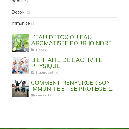
beauté
(6)
Detox
(2)
immunité
(2)
L’EAU DETOX OU EAU
AROMATISEE POUR JOINDRE
L’UTILE A L’AGREABLE
Detox
BIENFAITS DE L'ACTIVITE
PHYSIQUE
Naturopathie
COMMENT RENFORCER SON
IMMUNITE ET SE PROTEGER
DES VIRUS ET MALADIES
immunité