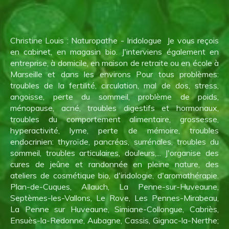
Christine Louis : Naturopathe - Iridologue Je vous reçois
en cabinet, en magasin bio. J'interviens également en
entreprise, à domicile, en maison de retraite ou en école à
Marseille et dans les environs Pour tous problèmes:
troubles de la fertilité, circulation, mal de dos, stress,
angoisse, perte du sommeil, problème de poids,
ménopause, acné, troubles digestifs et hormonaux,
troubles du comportement alimentaire, grossesse,
hyperactivité, lyme, perte de mémoire, troubles
endocrinien: thyroïde, pancréas, surrénales, troubles du
sommeil, troubles articulaires, douleurs,... J'organise des
cures de jeûne et randonnée en pleine nature, des
ateliers de cosmétique bio, d'iridologie, d'aromathérapie.
Plan-de-Cuques, Allauch, La Penne-sur-Huveaune,
Septèmes-les-Vallons, Le Rove, Les Pennes-Mirabeau,
La Penne sur Huveaune, Simiane-Collongue, Cabriès,
Ensuès-la-Redonne, Aubagne, Cassis, Gignac-la-Nerthe;