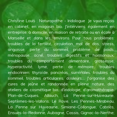
Christine Louis : Naturopathe - Iridologue Je vous reçois
en cabinet, en magasin bio. J'interviens également en
entreprise, à domicile, en maison de retraite ou en école à
Marseille et dans les environs Pour tous problèmes:
troubles de la fertilité, circulation, mal de dos, stress,
angoisse, perte du sommeil, problème de poids,
ménopause, acné, troubles digestifs et hormonaux,
troubles du comportement alimentaire, grossesse,
hyperactivité, lyme, perte de mémoire, troubles
endocrinien: thyroïde, pancréas, surrénales, troubles du
sommeil, troubles articulaires, douleurs,... J'organise des
cures de jeûne et randonnée en pleine nature, des
ateliers de cosmétique bio, d'iridologie, d'aromathérapie.
Plan-de-Cuques, Allauch, La Penne-sur-Huveaune,
Septèmes-les-Vallons, Le Rove, Les Pennes-Mirabeau,
La Penne sur Huveaune, Simiane-Collongue, Cabriès,
Ensuès-la-Redonne, Aubagne, Cassis, Gignac-la-Nerthe;