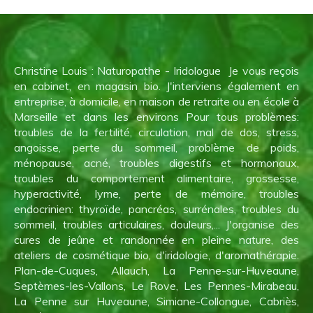
Christine Louis : Naturopathe - Iridologue Je vous reçois
en cabinet, en magasin bio. J'interviens également en
entreprise, à domicile, en maison de retraite ou en école à
Marseille et dans les environs Pour tous problèmes:
troubles de la fertilité, circulation, mal de dos, stress,
angoisse, perte du sommeil, problème de poids,
ménopause, acné, troubles digestifs et hormonaux,
troubles du comportement alimentaire, grossesse,
hyperactivité, lyme, perte de mémoire, troubles
endocrinien: thyroïde, pancréas, surrénales, troubles du
sommeil, troubles articulaires, douleurs,... J'organise des
cures de jeûne et randonnée en pleine nature, des
ateliers de cosmétique bio, d'iridologie, d'aromathérapie.
Plan-de-Cuques, Allauch, La Penne-sur-Huveaune,
Septèmes-les-Vallons, Le Rove, Les Pennes-Mirabeau,
La Penne sur Huveaune, Simiane-Collongue, Cabriès,