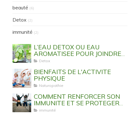
beauté
(6)
Detox
(2)
immunité
(2)
L’EAU DETOX OU EAU
AROMATISEE POUR JOINDRE
L’UTILE A L’AGREABLE
Detox
BIENFAITS DE L'ACTIVITE
PHYSIQUE
Naturopathie
COMMENT RENFORCER SON
IMMUNITE ET SE PROTEGER
DES VIRUS ET MALADIES
immunité