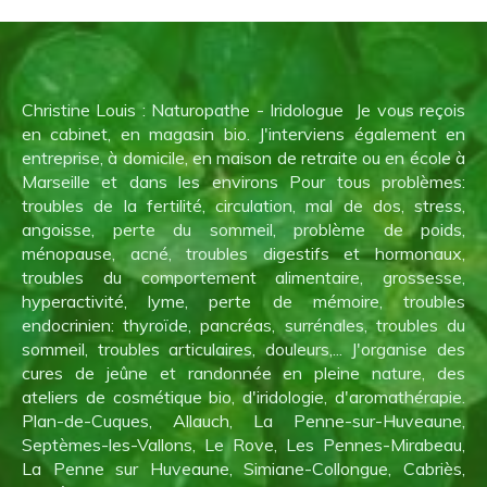
Christine Louis : Naturopathe - Iridologue Je vous reçois
en cabinet, en magasin bio. J'interviens également en
entreprise, à domicile, en maison de retraite ou en école à
Marseille et dans les environs Pour tous problèmes:
troubles de la fertilité, circulation, mal de dos, stress,
angoisse, perte du sommeil, problème de poids,
ménopause, acné, troubles digestifs et hormonaux,
troubles du comportement alimentaire, grossesse,
hyperactivité, lyme, perte de mémoire, troubles
endocrinien: thyroïde, pancréas, surrénales, troubles du
sommeil, troubles articulaires, douleurs,... J'organise des
cures de jeûne et randonnée en pleine nature, des
ateliers de cosmétique bio, d'iridologie, d'aromathérapie.
Plan-de-Cuques, Allauch, La Penne-sur-Huveaune,
Septèmes-les-Vallons, Le Rove, Les Pennes-Mirabeau,
La Penne sur Huveaune, Simiane-Collongue, Cabriès,