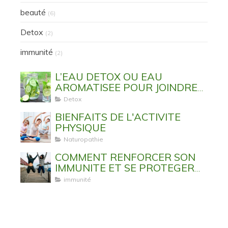
beauté
(6)
Detox
(2)
immunité
(2)
L’EAU DETOX OU EAU
AROMATISEE POUR JOINDRE
L’UTILE A L’AGREABLE
Detox
BIENFAITS DE L'ACTIVITE
PHYSIQUE
Naturopathie
COMMENT RENFORCER SON
IMMUNITE ET SE PROTEGER
DES VIRUS ET MALADIES
immunité