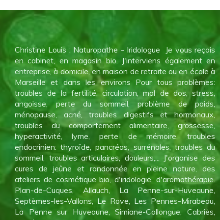
Christine Louis : Naturopathe - Iridologue Je vous reçois
en cabinet, en magasin bio. J'interviens également en
entreprise, à domicile, en maison de retraite ou en école à
Marseille et dans les environs Pour tous problèmes:
troubles de la fertilité, circulation, mal de dos, stress,
angoisse, perte du sommeil, problème de poids,
ménopause, acné, troubles digestifs et hormonaux,
troubles du comportement alimentaire, grossesse,
hyperactivité, lyme, perte de mémoire, troubles
endocrinien: thyroïde, pancréas, surrénales, troubles du
sommeil, troubles articulaires, douleurs,... J'organise des
cures de jeûne et randonnée en pleine nature, des
ateliers de cosmétique bio, d'iridologie, d'aromathérapie.
Plan-de-Cuques, Allauch, La Penne-sur-Huveaune,
Septèmes-les-Vallons, Le Rove, Les Pennes-Mirabeau,
La Penne sur Huveaune, Simiane-Collongue, Cabriès,