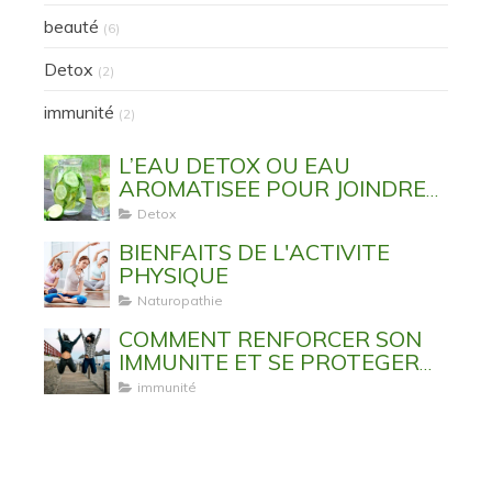
beauté
(6)
Detox
(2)
immunité
(2)
L’EAU DETOX OU EAU
AROMATISEE POUR JOINDRE
L’UTILE A L’AGREABLE
Detox
BIENFAITS DE L'ACTIVITE
PHYSIQUE
Naturopathie
COMMENT RENFORCER SON
IMMUNITE ET SE PROTEGER
DES VIRUS ET MALADIES
immunité