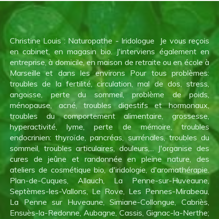
Christine Louis : Naturopathe - Iridologue Je vous reçois
en cabinet, en magasin bio. J'interviens également en
entreprise, à domicile, en maison de retraite ou en école à
Marseille et dans les environs Pour tous problèmes:
troubles de la fertilité, circulation, mal de dos, stress,
angoisse, perte du sommeil, problème de poids,
ménopause, acné, troubles digestifs et hormonaux,
troubles du comportement alimentaire, grossesse,
hyperactivité, lyme, perte de mémoire, troubles
endocrinien: thyroïde, pancréas, surrénales, troubles du
sommeil, troubles articulaires, douleurs,... J'organise des
cures de jeûne et randonnée en pleine nature, des
ateliers de cosmétique bio, d'iridologie, d'aromathérapie.
Plan-de-Cuques, Allauch, La Penne-sur-Huveaune,
Septèmes-les-Vallons, Le Rove, Les Pennes-Mirabeau,
La Penne sur Huveaune, Simiane-Collongue, Cabriès,
Ensuès-la-Redonne, Aubagne, Cassis, Gignac-la-Nerthe;