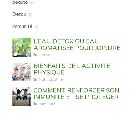
beauté
(6)
Detox
(2)
immunité
(2)
L’EAU DETOX OU EAU
AROMATISEE POUR JOINDRE
L’UTILE A L’AGREABLE
Detox
BIENFAITS DE L'ACTIVITE
PHYSIQUE
Naturopathie
COMMENT RENFORCER SON
IMMUNITE ET SE PROTEGER
DES VIRUS ET MALADIES
immunité