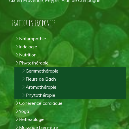
Aix en Provence, Peypin, Plan de Campagne
PRATIQUES PROPOSEES
Naturopathie
Iridologie
Nutrition
Phytothérapie
Gemmothérapie
Fleurs de Bach
Aromathérapie
Phytothérapie
Cohérence cardiaque
Yoga
Reflexologie
Massage bien-être