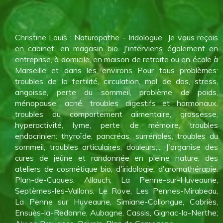
Christine Louis : Naturopathe - Iridologue Je vous reçois
en cabinet, en magasin bio. J'interviens également en
entreprise, à domicile, en maison de retraite ou en école à
Marseille et dans les environs Pour tous problèmes:
troubles de la fertilité, circulation, mal de dos, stress,
angoisse, perte du sommeil, problème de poids,
ménopause, acné, troubles digestifs et hormonaux,
troubles du comportement alimentaire, grossesse,
hyperactivité, lyme, perte de mémoire, troubles
endocrinien: thyroïde, pancréas, surrénales, troubles du
sommeil, troubles articulaires, douleurs,... J'organise des
cures de jeûne et randonnée en pleine nature, des
ateliers de cosmétique bio, d'iridologie, d'aromathérapie.
Plan-de-Cuques, Allauch, La Penne-sur-Huveaune,
Septèmes-les-Vallons, Le Rove, Les Pennes-Mirabeau,
La Penne sur Huveaune, Simiane-Collongue, Cabriès,
Ensuès-la-Redonne, Aubagne, Cassis, Gignac-la-Nerthe;