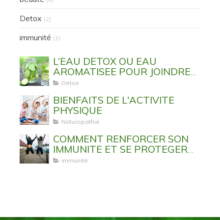
Detox
(2)
immunité
(2)
L’EAU DETOX OU EAU
AROMATISEE POUR JOINDRE
L’UTILE A L’AGREABLE
Detox
BIENFAITS DE L'ACTIVITE
PHYSIQUE
Naturopathie
COMMENT RENFORCER SON
IMMUNITE ET SE PROTEGER
DES VIRUS ET MALADIES
immunité