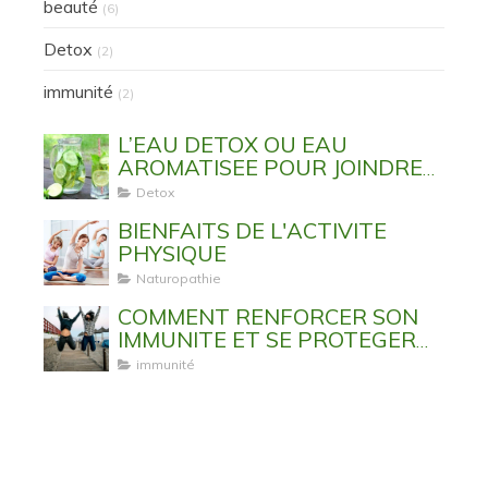
beauté
(6)
Detox
(2)
immunité
(2)
L’EAU DETOX OU EAU
AROMATISEE POUR JOINDRE
L’UTILE A L’AGREABLE
Detox
BIENFAITS DE L'ACTIVITE
PHYSIQUE
Naturopathie
COMMENT RENFORCER SON
IMMUNITE ET SE PROTEGER
DES VIRUS ET MALADIES
immunité