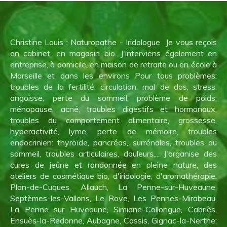
Christine Louis : Naturopathe - Iridologue Je vous reçois
en cabinet, en magasin bio. J'interviens également en
entreprise, à domicile, en maison de retraite ou en école à
Marseille et dans les environs Pour tous problèmes:
troubles de la fertilité, circulation, mal de dos, stress,
angoisse, perte du sommeil, problème de poids,
ménopause, acné, troubles digestifs et hormonaux,
troubles du comportement alimentaire, grossesse,
hyperactivité, lyme, perte de mémoire, troubles
endocrinien: thyroïde, pancréas, surrénales, troubles du
sommeil, troubles articulaires, douleurs,... J'organise des
cures de jeûne et randonnée en pleine nature, des
ateliers de cosmétique bio, d'iridologie, d'aromathérapie.
Plan-de-Cuques, Allauch, La Penne-sur-Huveaune,
Septèmes-les-Vallons, Le Rove, Les Pennes-Mirabeau,
La Penne sur Huveaune, Simiane-Collongue, Cabriès,
Ensuès-la-Redonne, Aubagne, Cassis, Gignac-la-Nerthe;