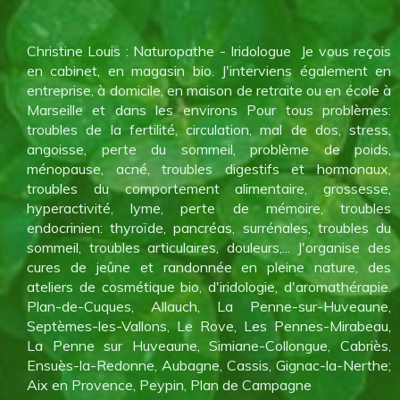
Christine Louis : Naturopathe - Iridologue Je vous reçois
en cabinet, en magasin bio. J'interviens également en
entreprise, à domicile, en maison de retraite ou en école à
Marseille et dans les environs Pour tous problèmes:
troubles de la fertilité, circulation, mal de dos, stress,
angoisse, perte du sommeil, problème de poids,
ménopause, acné, troubles digestifs et hormonaux,
troubles du comportement alimentaire, grossesse,
hyperactivité, lyme, perte de mémoire, troubles
endocrinien: thyroïde, pancréas, surrénales, troubles du
sommeil, troubles articulaires, douleurs,... J'organise des
cures de jeûne et randonnée en pleine nature, des
ateliers de cosmétique bio, d'iridologie, d'aromathérapie.
Plan-de-Cuques, Allauch, La Penne-sur-Huveaune,
Septèmes-les-Vallons, Le Rove, Les Pennes-Mirabeau,
La Penne sur Huveaune, Simiane-Collongue, Cabriès,
Ensuès-la-Redonne, Aubagne, Cassis, Gignac-la-Nerthe;
Aix en Provence, Peypin, Plan de Campagne