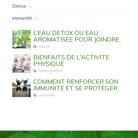
Detox
(2)
immunité
(2)
L’EAU DETOX OU EAU
AROMATISEE POUR JOINDRE
L’UTILE A L’AGREABLE
Detox
BIENFAITS DE L'ACTIVITE
PHYSIQUE
Naturopathie
COMMENT RENFORCER SON
IMMUNITE ET SE PROTEGER
DES VIRUS ET MALADIES
immunité