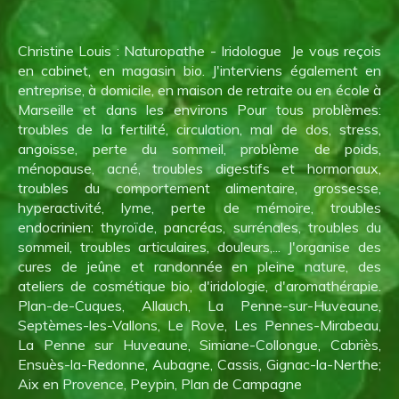
Christine Louis : Naturopathe - Iridologue Je vous reçois
en cabinet, en magasin bio. J'interviens également en
entreprise, à domicile, en maison de retraite ou en école à
Marseille et dans les environs Pour tous problèmes:
troubles de la fertilité, circulation, mal de dos, stress,
angoisse, perte du sommeil, problème de poids,
ménopause, acné, troubles digestifs et hormonaux,
troubles du comportement alimentaire, grossesse,
hyperactivité, lyme, perte de mémoire, troubles
endocrinien: thyroïde, pancréas, surrénales, troubles du
sommeil, troubles articulaires, douleurs,... J'organise des
cures de jeûne et randonnée en pleine nature, des
ateliers de cosmétique bio, d'iridologie, d'aromathérapie.
Plan-de-Cuques, Allauch, La Penne-sur-Huveaune,
Septèmes-les-Vallons, Le Rove, Les Pennes-Mirabeau,
La Penne sur Huveaune, Simiane-Collongue, Cabriès,
Ensuès-la-Redonne, Aubagne, Cassis, Gignac-la-Nerthe;
Aix en Provence, Peypin, Plan de Campagne