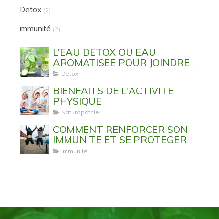
Detox
(2)
immunité
(2)
L’EAU DETOX OU EAU
AROMATISEE POUR JOINDRE
L’UTILE A L’AGREABLE
Detox
BIENFAITS DE L'ACTIVITE
PHYSIQUE
Naturopathie
COMMENT RENFORCER SON
IMMUNITE ET SE PROTEGER
DES VIRUS ET MALADIES
immunité