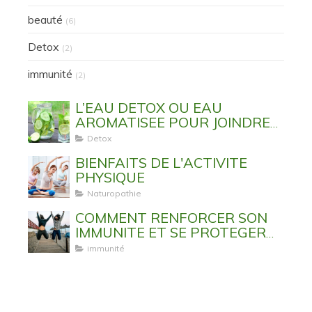
beauté
(6)
Detox
(2)
immunité
(2)
L’EAU DETOX OU EAU
AROMATISEE POUR JOINDRE
L’UTILE A L’AGREABLE
Detox
BIENFAITS DE L'ACTIVITE
PHYSIQUE
Naturopathie
COMMENT RENFORCER SON
IMMUNITE ET SE PROTEGER
DES VIRUS ET MALADIES
immunité