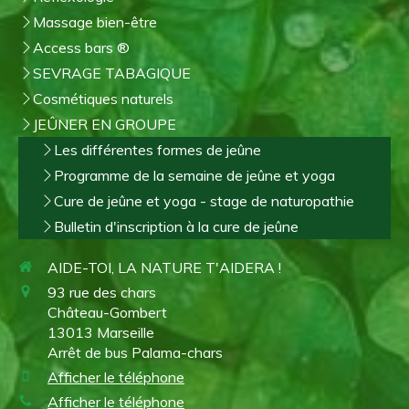
Massage bien-être
Access bars ®
SEVRAGE TABAGIQUE
Cosmétiques naturels
JEÛNER EN GROUPE
Les différentes formes de jeûne
Programme de la semaine de jeûne et yoga
Cure de jeûne et yoga - stage de naturopathie
Bulletin d'inscription à la cure de jeûne
AIDE-TOI, LA NATURE T'AIDERA !
93 rue des chars
Château-Gombert
13013
Marseille
Arrêt de bus Palama-chars
Afficher le téléphone
Afficher le téléphone