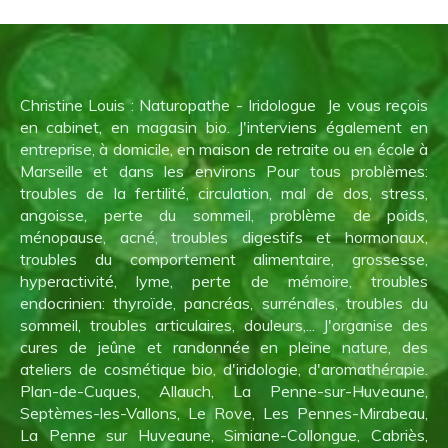
Christine Louis : Naturopathe - Iridologue Je vous reçois
en cabinet, en magasin bio. J'interviens également en
entreprise, à domicile, en maison de retraite ou en école à
Marseille et dans les environs Pour tous problèmes:
troubles de la fertilité, circulation, mal de dos, stress,
angoisse, perte du sommeil, problème de poids,
ménopause, acné, troubles digestifs et hormonaux,
troubles du comportement alimentaire, grossesse,
hyperactivité, lyme, perte de mémoire, troubles
endocrinien: thyroïde, pancréas, surrénales, troubles du
sommeil, troubles articulaires, douleurs,... J'organise des
cures de jeûne et randonnée en pleine nature, des
ateliers de cosmétique bio, d'iridologie, d'aromathérapie.
Plan-de-Cuques, Allauch, La Penne-sur-Huveaune,
Septèmes-les-Vallons, Le Rove, Les Pennes-Mirabeau,
La Penne sur Huveaune, Simiane-Collongue, Cabriès,