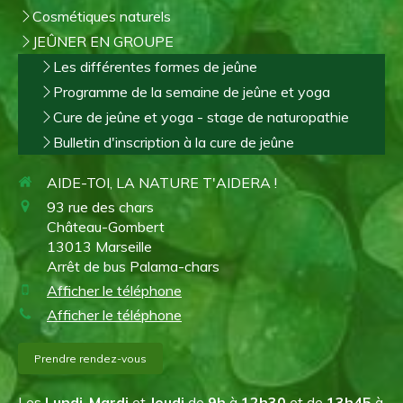
Cosmétiques naturels
JEÛNER EN GROUPE
Les différentes formes de jeûne
Programme de la semaine de jeûne et yoga
Cure de jeûne et yoga - stage de naturopathie
Bulletin d'inscription à la cure de jeûne
AIDE-TOI, LA NATURE T'AIDERA !
93 rue des chars
Château-Gombert
13013
Marseille
Arrêt de bus Palama-chars
Afficher le téléphone
Afficher le téléphone
Prendre rendez-vous
Les
Lundi
,
Mardi
et
Jeudi
de
9h
à
12h30
et de
13h45
à