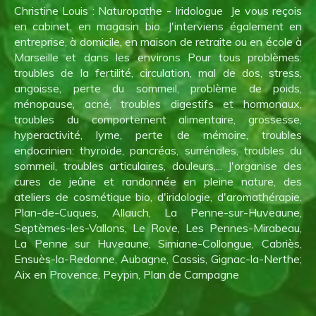
Christine Louis : Naturopathe - Iridologue Je vous reçois
en cabinet, en magasin bio. J'interviens également en
entreprise, à domicile, en maison de retraite ou en école à
Marseille et dans les environs Pour tous problèmes:
troubles de la fertilité, circulation, mal de dos, stress,
angoisse, perte du sommeil, problème de poids,
ménopause, acné, troubles digestifs et hormonaux,
troubles du comportement alimentaire, grossesse,
hyperactivité, lyme, perte de mémoire, troubles
endocrinien: thyroïde, pancréas, surrénales, troubles du
sommeil, troubles articulaires, douleurs,... J'organise des
cures de jeûne et randonnée en pleine nature, des
ateliers de cosmétique bio, d'iridologie, d'aromathérapie.
Plan-de-Cuques, Allauch, La Penne-sur-Huveaune,
Septèmes-les-Vallons, Le Rove, Les Pennes-Mirabeau,
La Penne sur Huveaune, Simiane-Collongue, Cabriès,
Ensuès-la-Redonne, Aubagne, Cassis, Gignac-la-Nerthe;
Aix en Provence, Peypin, Plan de Campagne